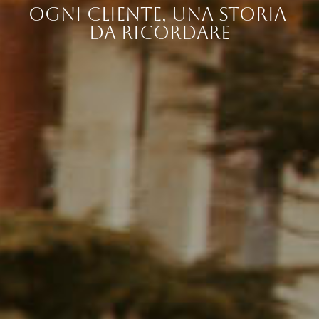
Ogni cliente, una storia 
da ricordare